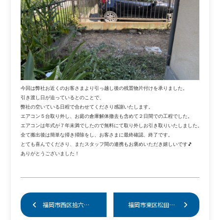
今回は弊社お近くのお客さまより引っ越し後の残置物片付けを承りました。

引き渡し日が迫っているとのことで、

弊社の空いている日程で合わせてくださり感謝いたします。

エアコン５台取り外し、お庭の倉庫解体撤去も含めて２日間での工程でした。

エアコンは年式が７年未満でしたので無料にて取り外しお引き取りいたしました。

全て搬出後は簡単な掃き掃除をし、お客さまに最終確認、終了です。

とても喜んでくださり、またスタッフ間の連携もお褒めいただき嬉しいです🎵

ありがとうございました！

福岡市西区拾六町 不要品回収
福岡市東区松田にて遺品整理