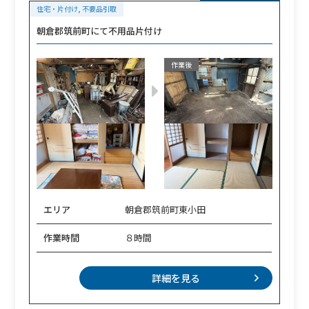
住宅・片付け, 不要品引取
朝倉郡筑前町にて不用品片付け
作業後
エリア
朝倉郡筑前町東小田
作業時間
８時間
詳細を見る