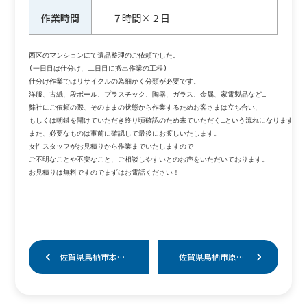
作業時間
７時間×２日
西区のマンションにて遺品整理のご依頼でした。

(一日目は仕分け、二日目に搬出作業の工程)

仕分け作業ではリサイクルの為細かく分類が必要です。

洋服、古紙、段ボール、プラスチック、陶器、ガラス、金属、家電製品など…

弊社にご依頼の際、そのままの状態から作業するためお客さまは立ち合い、

もしくは朝鍵を開けていただき終り頃確認のため来ていただく…という流れになります。

また、必要なものは事前に確認して最後にお渡しいたします。

女性スタッフがお見積りから作業までいたしますので

ご不明なことや不安なこと、ご相談しやすいとのお声をいただいております。

お見積りは無料ですのでまずはお電話ください！

佐賀県鳥栖市本町にて不用品片付け
佐賀県鳥栖市原町にて空き家片付け