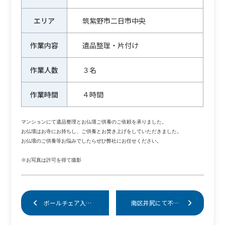
エリア
筑紫野市二日市中央
作業内容
遺品整理・片付け
作業人数
３名
作業時間
４時間
マンションにて遺品整理とお仏壇ご供養のご依頼を承りました。

お仏壇はお寺にお持ちし、ご供養とお焚き上げをしていただきました。

お仏壇のご供養等お悩みでしたらぜひ弊社にお任せください。

※お写真は許可を得て撮影
ボールチェア入荷しました！
南区井尻にて不用品片付け